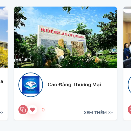
oa
Cao Đẳng Thương Mại
0
>>
XEM THÊM >>