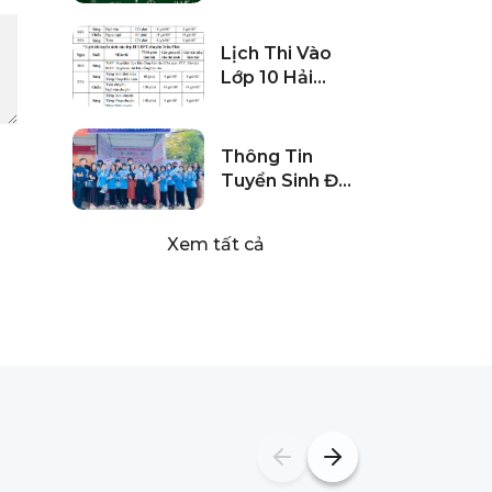
Môn Toán Thi
Tốt Nghiệp
Lịch Thi Vào
THPT
Lớp 10 Hải
Phòng Năm
2024
Thông Tin
Tuyển Sinh Đại
Học Khánh
Hòa 2024
Xem tất cả