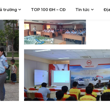
ả trường
TOP 100 ĐH – CĐ
Tin tức
Đị