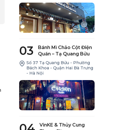
03
Bánh Mì Chảo Cột Điện
Quán – Tạ Quang Bửu
Số 37 Tạ Quang Bửu - Phường
Bách Khoa - Quận Hai Bà Trưng
- Hà Nội
n
04
VinKE & Thủy Cung