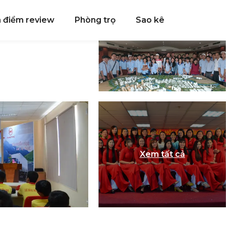
a điểm review
Phòng trọ
Sao kê