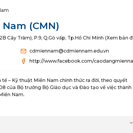
 Nam
n Nam
(CMN)
2B Cây Trâm), P.9, Q.Gò vấp, Tp.Hồ Chí Minh (Xem bản đ
cdmiennam@cdmiennam.edu.vn
http://www.facebook.com/caodangmienn
ế – Kỹ thuật Miền Nam chính thức ra đời, theo quyết
 của Bộ trưởng Bộ Giáo dục và Đào tạo về việc thành
 Miền Nam.