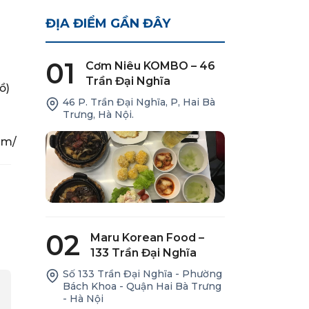
ĐỊA ĐIỂM GẦN ĐÂY
01
Cơm Niêu KOMBO – 46
Trần Đại Nghĩa
ồ)
46 P. Trần Đại Nghĩa, P, Hai Bà
Trưng, Hà Nội.
am/
02
Maru Korean Food –
133 Trần Đại Nghĩa
Số 133 Trần Đại Nghĩa - Phường
Bách Khoa - Quận Hai Bà Trưng
- Hà Nội