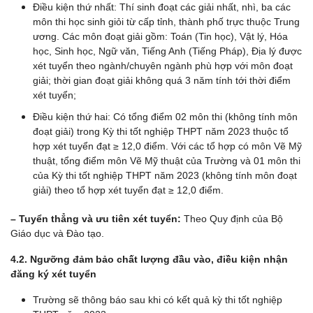
Điều kiện thứ nhất: Thí sinh đoạt các giải nhất, nhì, ba các
môn thi học sinh giỏi từ cấp tỉnh, thành phố trực thuộc Trung
ương. Các môn đoạt giải gồm: Toán (Tin học), Vật lý, Hóa
học, Sinh học, Ngữ văn, Tiếng Anh (Tiếng Pháp), Địa lý được
xét tuyển theo ngành/chuyên ngành phù hợp với môn đoạt
giải; thời gian đoạt giải không quá 3 năm tính tới thời điểm
xét tuyển;
Điều kiện thứ hai: Có tổng điểm 02 môn thi (không tính môn
đoạt giải) trong Kỳ thi tốt nghiệp THPT năm 2023 thuộc tổ
hợp xét tuyển đạt ≥ 12,0 điểm. Với các tổ hợp có môn Vẽ Mỹ
thuật, tổng điểm môn Vẽ Mỹ thuật của Trường và 01 môn thi
của Kỳ thi tốt nghiệp THPT năm 2023 (không tính môn đoạt
giải) theo tổ hợp xét tuyển đạt ≥ 12,0 điểm.
– Tuyển thẳng và ưu tiên xét tuyển:
Theo Quy định của Bộ
Giáo dục và Đào tạo.
4.2. Ngưỡng đảm bảo chất lượng đầu vào, điều kiện nhận
đăng ký xét tuyển
Trường sẽ thông báo sau khi có kết quả kỳ thi tốt nghiệp