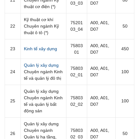
03_03
D07
thuật cơ điện (*)
Kỹ thuật cơ khí
75201
A00, A01,
22
Chuyên ngành Kỹ
50
03_04
D07
thuật ô tô (*)
75803
A00, A01,
23
Kinh tế xây dựng
450
01
D07
Quản lý xây dựng
75803
A00, A01,
24
Chuyên ngành Kinh
100
02_01
D07
tế và quản lý đô thị
Quản lý xây dựng
Chuyên ngành Kinh
75803
A00, A01,
25
100
tế và quản lý bất
02_02
D07
động sản
Quản lý xây dựng
Chuyên ngành
75803
A00, A01,
26
50
Quản lý hạ tầng,
02_03
D07