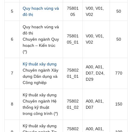
Quy hoạch vùng và
75801
V00, V01,
5
50
đô thị
05
V02
Quy hoạch vùng và
đô thị
75801
V00, V01,
6
Chuyên ngành Quy
50
05_01
V02
hoạch – Kiến trúc
(*)
Kỹ thuật xây dựng
A00, A01,
Chuyên ngành Xây
75802
7
D07, D24,
770
dựng Dân dụng và
01_01
D29
Công nghiệp
Kỹ thuật xây dựng
Chuyên ngành Hệ
75802
A00, A01,
8
150
thống kỹ thuật
01_02
D07
trong công trình (*)
Kỹ thuật xây dựng
75802
A00, A01,
9
Chuyên ngành Tin
100