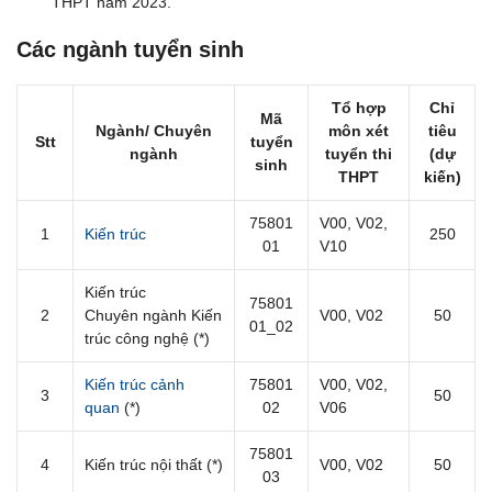
THPT năm 2023.
Các ngành tuyển sinh
Tổ hợp
Chỉ
Mã
Ngành/ Chuyên
môn xét
tiêu
Stt
tuyển
ngành
tuyển thi
(dự
sinh
THPT
kiến)
75801
V00, V02,
1
Kiến trúc
250
01
V10
Kiến trúc
75801
2
Chuyên ngành Kiến
V00, V02
50
01_02
trúc công nghệ (*)
Kiến trúc cảnh
75801
V00, V02,
3
50
quan
(*)
02
V06
75801
4
Kiến trúc nội thất (*)
V00, V02
50
03