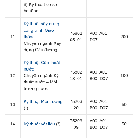
8) Kỹ thuật cơ sở
hạ tầng
Kỹ thuật xây dựng
công trình Giao
75802
A00, A01,
11
thông
200
05_01
D07
Chuyên ngành Xây
dựng Cầu đường
Kỹ thuật Cấp thoát
nước
75802
A00, A01,
12
Chuyên ngành Kỹ
100
13_01
B00, D07
thuật nước – Môi
trường nước
Kỹ thuật Môi trường
75203
A00, A01,
13
50
(*)
20
B00, D07
75203
A00, A01,
14
Kỹ thuật vật liệu
(*)
50
09
B00, D07