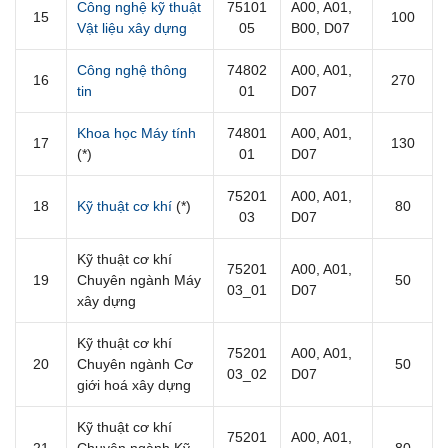
Công nghệ kỹ thuật
75101
A00, A01,
15
100
Vật liệu xây dựng
05
B00, D07
Công nghệ thông
74802
A00, A01,
16
270
tin
01
D07
Khoa học Máy tính
74801
A00, A01,
17
130
(*)
01
D07
75201
A00, A01,
18
Kỹ thuật cơ khí
(*)
80
03
D07
Kỹ thuật cơ khí
75201
A00, A01,
19
Chuyên ngành Máy
50
03_01
D07
xây dựng
Kỹ thuật cơ khí
75201
A00, A01,
20
Chuyên ngành Cơ
50
03_02
D07
giới hoá xây dựng
Kỹ thuật cơ khí
75201
A00, A01,
21
Chuyên ngành Kỹ
80