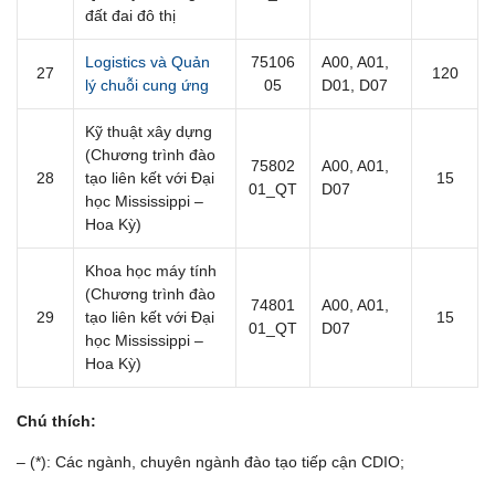
đất đai đô thị
Logistics và Quản
75106
A00, A01,
27
120
lý chuỗi cung ứng
05
D01, D07
Kỹ thuật xây dựng
(Chương trình đào
75802
A00, A01,
28
tạo liên kết với Đại
15
01_QT
D07
học Mississippi –
Hoa Kỳ)
Khoa học máy tính
(Chương trình đào
74801
A00, A01,
29
tạo liên kết với Đại
15
01_QT
D07
học Mississippi –
Hoa Kỳ)
Chú thích:
– (*): Các ngành, chuyên ngành đào tạo tiếp cận CDIO;