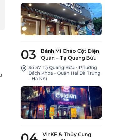
03
Bánh Mì Chảo Cột Điện
Quán – Tạ Quang Bửu
Số 37 Tạ Quang Bửu - Phường
Bách Khoa - Quận Hai Bà Trưng
u
- Hà Nội
04
VinKE & Thủy Cung