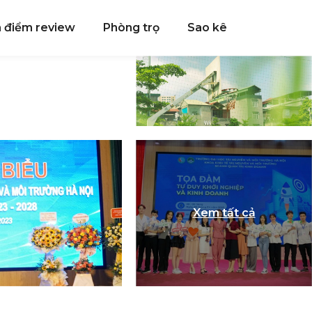
a điểm review
Phòng trọ
Sao kê