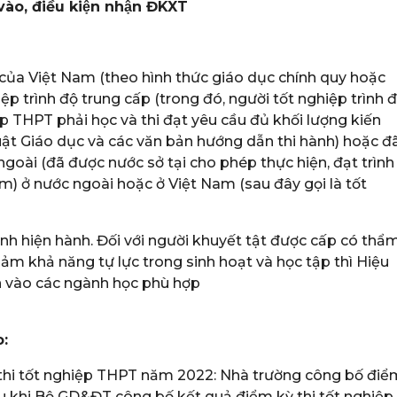
vào, điều kiện nhận ĐKXT
 của Việt Nam (theo hình thức giáo dục chính quy hoặc
p trình độ trung cấp (trong đó, người tốt nghiệp trình 
 THPT phải học và thi đạt yêu cầu đủ khối lượng kiến
ật Giáo dục và các văn bản hướng dẫn thi hành) hoặc đ
goài (đã được nước sở tại cho phép thực hiện, đạt trình
) ở nước ngoài hoặc ở Việt Nam (sau đây gọi là tốt
nh hiện hành. Đối với người khuyết tật được cấp có thẩ
giảm khả năng tự lực trong sinh hoạt và học tập thì Hiệu
n vào các ngành học phù hợp
:
uả thi tốt nghiệp THPT năm 2022: Nhà trường công bố điể
 khi Bộ GD&ĐT công bố kết quả điểm kỳ thi tốt nghiệp