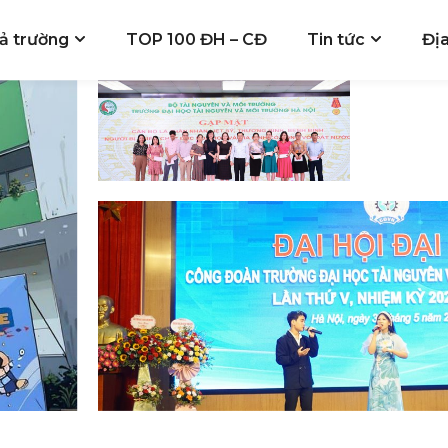
ả trường
TOP 100 ĐH – CĐ
Tin tức
Đị