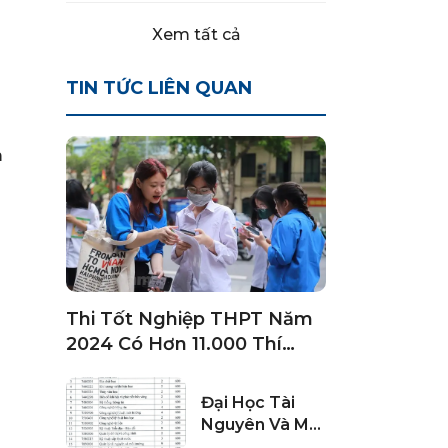
Xem tất cả
TIN TỨC LIÊN QUAN
m
Thi Tốt Nghiệp THPT Năm
2024 Có Hơn 11.000 Thí
Sinh Bỏ Làm Thủ Tục
Đại Học Tài
Nguyên Và Môi
Trường