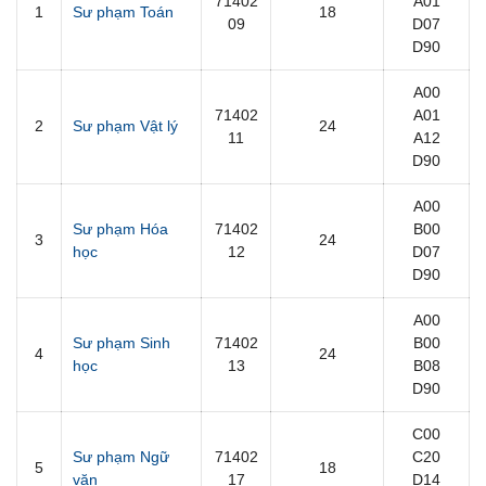
71402
A01
1
Sư phạm Toán
18
09
D07
D90
A00
71402
A01
2
Sư phạm Vật lý
24
11
A12
D90
A00
Sư phạm Hóa
71402
B00
3
24
học
12
D07
D90
A00
Sư phạm Sinh
71402
B00
4
24
học
13
B08
D90
C00
Sư phạm Ngữ
71402
C20
5
18
văn
17
D14