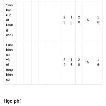
Sinh
học
(Ch
2
1
2
1
ất
15
3
6
0
6
lượn
g
cao)
Luật
hình
sự
và
2
1
2
1
15
tố
4
6
0
6
tụng
hình
sự
Học phí