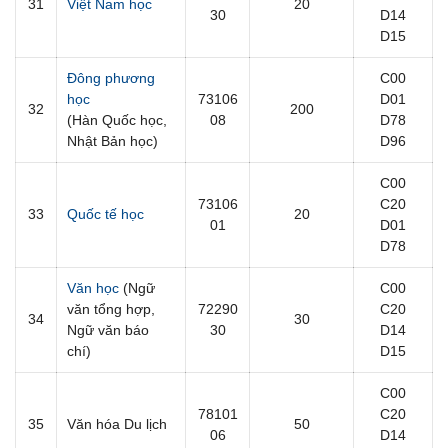
31
Việt Nam học
20
30
D14
D15
Đông phương
C00
học
73106
D01
32
200
(Hàn Quốc học,
08
D78
Nhật Bản học)
D96
C00
73106
C20
33
Quốc tế học
20
01
D01
D78
Văn học
(Ngữ
C00
văn tổng hợp,
72290
C20
34
30
Ngữ văn báo
30
D14
chí)
D15
C00
78101
C20
35
Văn hóa Du lịch
50
06
D14