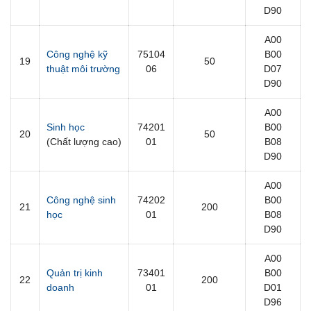
D90
A00
Công nghệ kỹ
75104
B00
19
50
thuật môi trường
06
D07
D90
A00
Sinh học
74201
B00
20
50
(Chất lượng cao)
01
B08
D90
A00
Công nghệ sinh
74202
B00
21
200
học
01
B08
D90
A00
Quản trị kinh
73401
B00
22
200
doanh
01
D01
D96