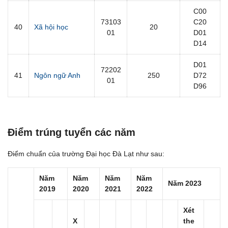
C00
73103
C20
40
Xã hội học
20
01
D01
D14
D01
72202
41
Ngôn ngữ Anh
250
D72
01
D96
Điểm trúng tuyển các năm
Điểm chuẩn của trường Đại học Đà Lạt như sau:
Năm
Năm
Năm
Năm
Năm 2023
2019
2020
2021
2022
Xét
X
the