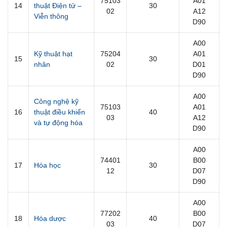
75103
A01
14
thuật Điện tử –
30
02
A12
Viễn thông
D90
A00
Kỹ thuật hạt
75204
A01
15
30
nhân
02
D01
D90
A00
Công nghệ kỹ
75103
A01
16
thuật điều khiển
40
03
A12
và tự động hóa
D90
A00
74401
B00
17
Hóa học
30
12
D07
D90
A00
77202
B00
18
Hóa dược
40
03
D07