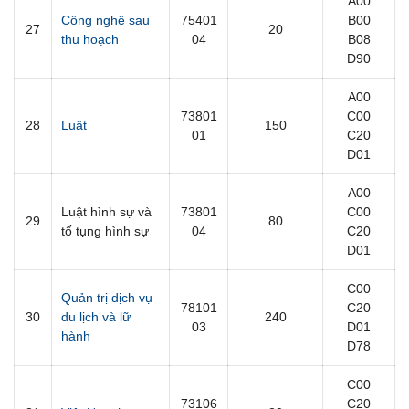
A00
Công nghệ sau
75401
B00
27
20
thu hoạch
04
B08
D90
A00
73801
C00
28
Luật
150
01
C20
D01
A00
Luật hình sự và
73801
C00
29
80
tố tụng hình sự
04
C20
D01
C00
Quản trị dịch vụ
78101
C20
30
du lịch và lữ
240
03
D01
hành
D78
C00
73106
C20