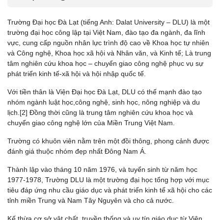
Trường Đại học Đà Lạt (tiếng Anh: Dalat University – DLU) là một
trường đại học công lập tại Việt Nam, đào tạo đa ngành, đa lĩnh
vực, cung cấp nguồn nhân lực trình độ cao về Khoa học tự nhiên
và Công nghệ, Khoa học xã hội và Nhân văn, và Kinh tế; Là trung
tâm nghiên cứu khoa học – chuyển giao công nghệ phục vụ sự
phát triển kinh tế-xã hội và hội nhập quốc tế.
Với tiền thân là Viện Đại học Đà Lạt, DLU có thế mạnh đào tạo
nhóm ngành luật học,công nghệ, sinh học, nông nghiệp và du
lịch.[2] Đồng thời cũng là trung tâm nghiên cứu khoa học và
chuyển giao công nghệ lớn của Miền Trung Việt Nam.
Trường có khuôn viên nằm trên một đồi thông, phong cảnh được
đánh giá thuộc nhóm đẹp nhất Đông Nam Á.
Thành lập vào tháng 10 năm 1976, và tuyển sinh từ năm học
1977-1978, Trường DLU là một trường đại học tổng hợp với mục
tiêu đáp ứng nhu cầu giáo dục và phát triển kinh tế xã hội cho các
tỉnh miền Trung và Nam Tây Nguyên và cho cả nước.
Kế thừa cơ sở vật chất, truyền thống và uy tín giáo dục từ Viện