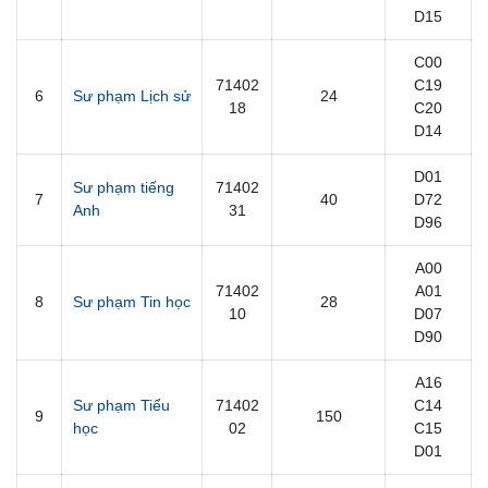
D15
C00
71402
C19
6
Sư phạm Lịch sử
24
18
C20
D14
D01
Sư phạm tiếng
71402
7
40
D72
Anh
31
D96
A00
71402
A01
8
Sư phạm Tin học
28
10
D07
D90
A16
Sư phạm Tiểu
71402
C14
9
150
học
02
C15
D01