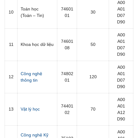
A00
Toán học
74601
A01
10
30
(Toán – Tin)
01
D07
D90
A00
74601
A01
11
Khoa học dữ liệu
50
08
D07
D90
A00
Công nghệ
74802
A01
12
120
thông tin
01
D07
D90
A00
74401
A01
13
Vật lý học
70
02
A12
D90
A00
Công nghệ Kỹ