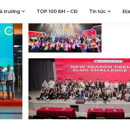
ả trường
TOP 100 ĐH – CĐ
Tin tức
Đị