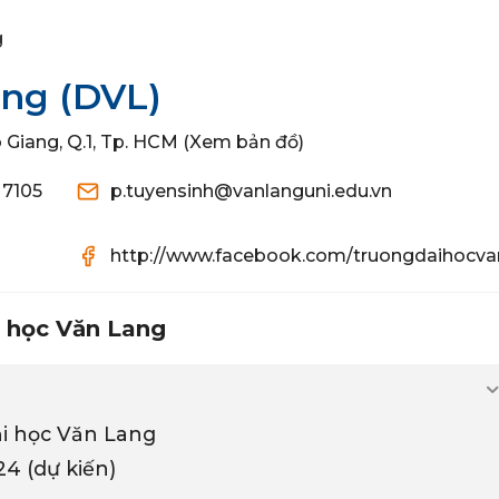
g
ang
(DVL)
 Giang, Q.1, Tp. HCM (Xem bản đồ)
 7105
p.tuyensinh@vanlanguni.edu.vn
http://www.facebook.com/truongdaihocva
i học Văn Lang
ại học Văn Lang
4 (dự kiến)