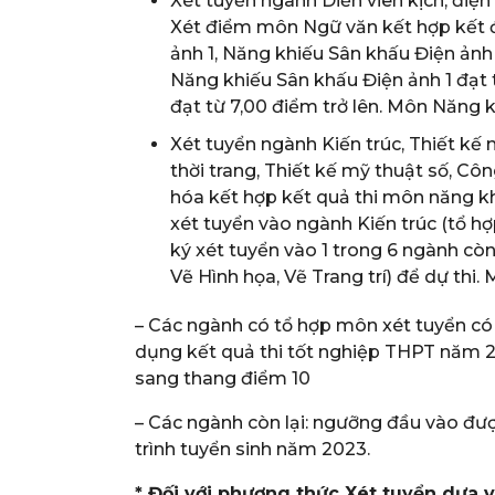
Xét tuyển ngành Diễn viên kịch, điện 
Xét điểm môn Ngữ văn kết hợp kết 
ảnh 1, Năng khiếu Sân khấu Điện ảnh
Năng khiếu Sân khấu Điện ảnh 1 đạt 
đạt từ 7,00 điểm trở lên. Môn Năng k
Xét tuyển ngành Kiến trúc, Thiết kế n
thời trang, Thiết kế mỹ thuật số, Cô
hóa kết hợp kết quả thi môn năng khi
xét tuyển vào ngành Kiến trúc (tổ h
ký xét tuyển vào 1 trong 6 ngành còn
Vẽ Hình họa, Vẽ Trang trí) để dự thi.
– Các ngành có tổ hợp môn xét tuyển có
dụng kết quả thi tốt nghiệp THPT năm 
sang thang điểm 10
– Các ngành còn lại: ngưỡng đầu vào đượ
trình tuyển sinh năm 2023.
* Đối với phương thức Xét tuyển dựa 