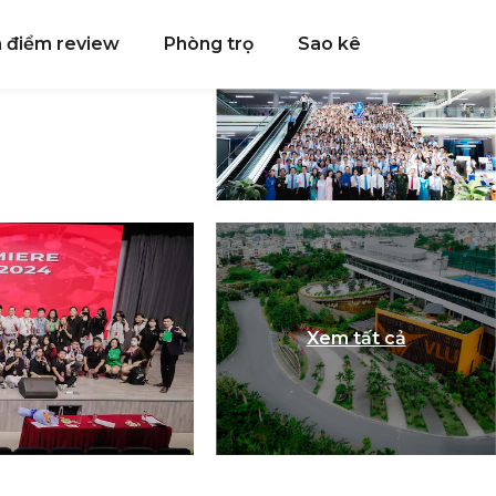
a điểm review
Phòng trọ
Sao kê