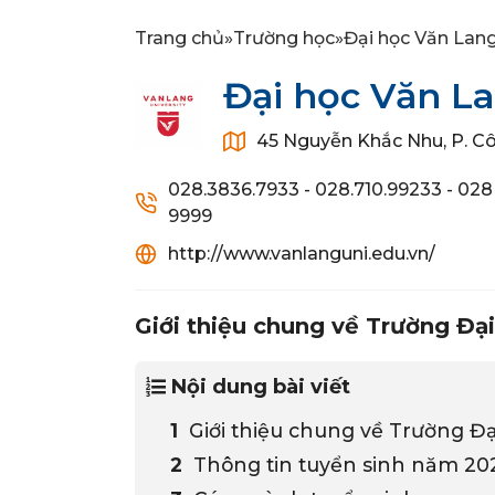
Trang chủ
»
Trường học
»
Đại học Văn Lan
Đại học Văn L
45 Nguyễn Khắc Nhu, P. Cô
028.3836.7933 - 028.710.99233 - 028
9999
http://www.vanlanguni.edu.vn/
Giới thiệu chung về Trường Đạ
Nội dung bài viết
Giới thiệu chung về Trường Đ
Thông tin tuyển sinh năm 202