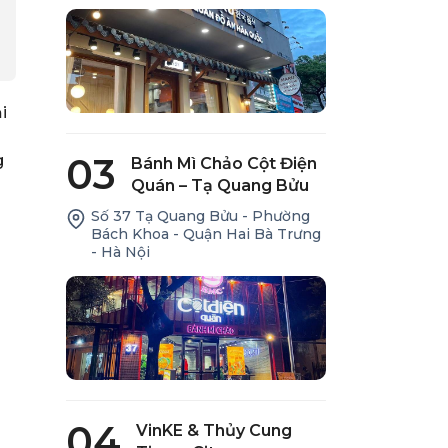
i
03
g
Bánh Mì Chảo Cột Điện
Quán – Tạ Quang Bửu
Số 37 Tạ Quang Bửu - Phường
Bách Khoa - Quận Hai Bà Trưng
- Hà Nội
04
VinKE & Thủy Cung