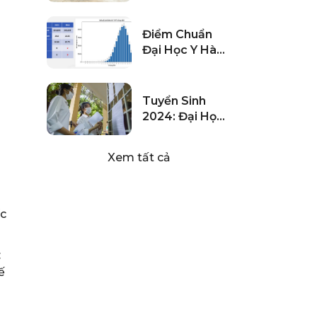
2024
Điểm Chuẩn
Đại Học Y Hà
Nội 2024 Dự
Kiến Tăng
Tuyển Sinh
2024: Đại Học
Luật Hà Nội Hé
Lộ “chiến
Xem tất cả
Lược” Thu Hút
Tân Sinh Viên
ốc
:
ế