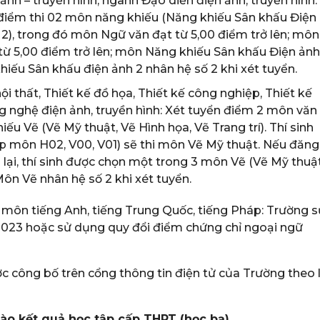
ảnh – truyền hình, ngành Đạo diễn điện ảnh, truyền hình:
điểm thi 02 môn năng khiếu (Năng khiếu Sân khấu Điện
 2), trong đó môn Ngữ văn đạt từ 5,00 điểm trở lên; môn
từ 5,00 điểm trở lên; môn Năng khiếu Sân khấu Điện ảnh
hiếu Sân khấu điện ảnh 2 nhân hệ số 2 khi xét tuyển.
ội thất, Thiết kế đồ họa, Thiết kế công nghiệp, Thiết kế
ng nghệ điện ảnh, truyền hình: Xét tuyển điểm 2 môn văn
ếu Vẽ (Vẽ Mỹ thuật, Vẽ Hình họa, Vẽ Trang trí). Thí sinh
ợp môn H02, V00, V01) sẽ thi môn Vẽ Mỹ thuật. Nếu đăng
 lại, thí sinh được chọn một trong 3 môn Vẽ (Vẽ Mỹ thuật
 Môn Vẽ nhân hệ số 2 khi xét tuyển.
 môn tiếng Anh, tiếng Trung Quốc, tiếng Pháp: Trường s
2023 hoặc sử dụng quy đổi điểm chứng chỉ ngoại ngữ
c công bố trên cổng thông tin điện tử của Trường theo 
vào kết quả học tập cấp THPT (học bạ)